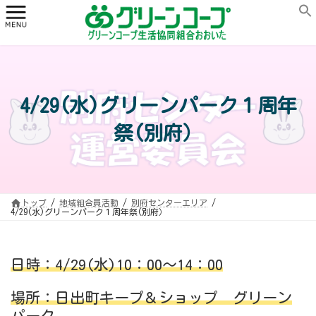
コ
ナ
ン
ビ
テ
ゲ
ン
ー
ツ
シ
へ
ョ
ス
ン
キ
に
ッ
移
プ
動
4/29(水)グリーンパーク１周年
祭(別府）
トップ
地域組合員活動
別府センターエリア
4/29(水)グリーンパーク１周年祭(別府）
日時：4/29(水)10：00～14：00
場所：日出町キープ＆ショップ グリーン