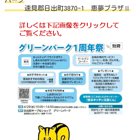
パーク
速見郡日出町3870-1 恵夢プラザⅡ