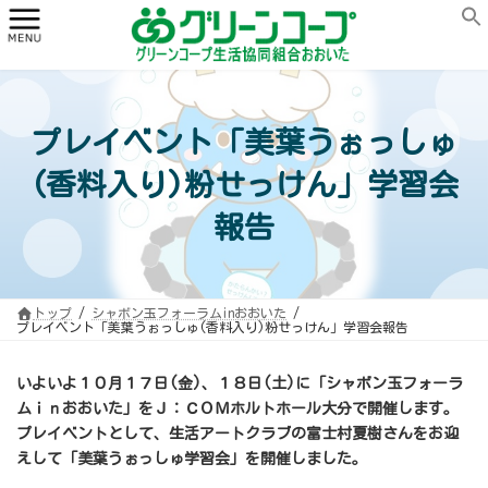
コ
ナ
ン
ビ
テ
ゲ
ン
ー
ツ
シ
へ
ョ
ス
ン
キ
に
ッ
移
プレイベント「美葉うぉっしゅ
プ
動
(香料入り)粉せっけん」学習会
報告
トップ
シャボン玉フォーラムinおおいた
プレイベント「美葉うぉっしゅ(香料入り)粉せっけん」学習会報告
いよいよ１０月１７日(金)、１８日(土)に「シャボン玉フォーラ
ムｉｎおおいた」をＪ：ＣＯＭホルトホール大分で開催します。
プレイベントとして、生活アートクラブの富士村夏樹さんをお迎
えして「美葉うぉっしゅ学習会」を開催しました。