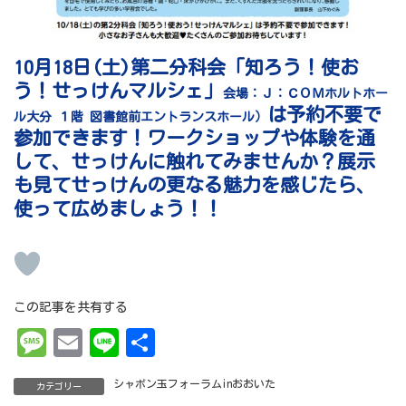
10月18日(土)第二分科会「知ろう！使お
う！せっけんマルシェ」
会場：Ｊ：ＣＯＭホルトホー
は予約不要で
ル大分 １階 図書館前エントランスホール）
参加できます！ワークショップや体験を通
して、せっけんに触れてみませんか？展示
も見てせっけんの更なる魅力を感じたら、
使って広めましょう！！
この記事を共有する
Me
Em
Li
共
ss
ai
ne
有
シャボン玉フォーラムinおおいた
カテゴリー
ag
l