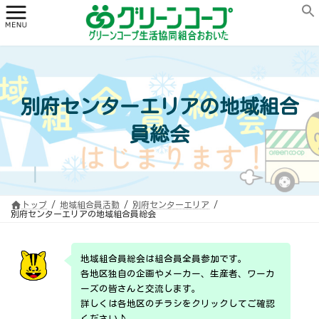
コ
ナ
ン
ビ
テ
ゲ
ン
ー
ツ
シ
へ
ョ
ス
ン
キ
に
ッ
移
プ
動
別府センターエリアの地域組合
員総会
トップ
地域組合員活動
別府センターエリア
別府センターエリアの地域組合員総会
地域組合員総会は組合員全員参加です。
各地区独自の企画やメーカー、生産者、ワーカ
ーズの皆さんと交流します。
詳しくは各地区のチラシをクリックしてご確認
ください♪