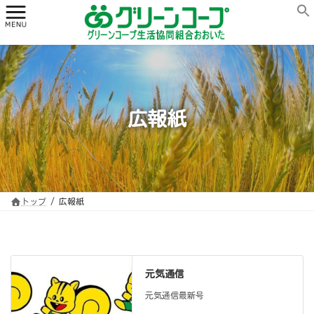
コ
ナ
ン
ビ
テ
ゲ
ン
ー
ツ
シ
へ
ョ
ス
ン
キ
に
ッ
移
プ
動
広報紙
トップ
広報紙
元気通信
元気通信最新号