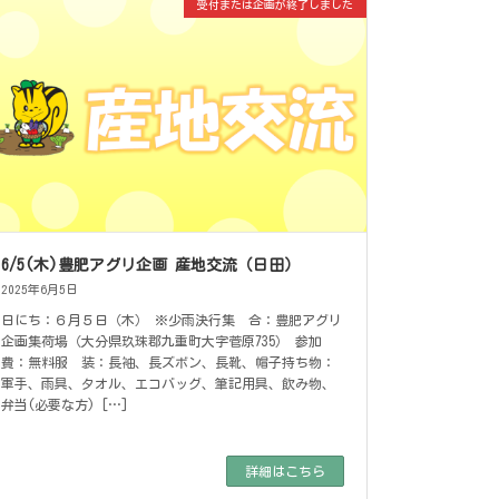
受付または企画が終了しました
6/5(木)豊肥アグリ企画 産地交流（日田）
2025年6月5日
日にち：６月５日（木） ※少雨決行集 合：豊肥アグリ
企画集荷場（大分県玖珠郡九重町大字菅原735） 参加
費：無料服 装：長袖、長ズボン、長靴、帽子持ち物：
軍手、雨具、タオル、エコバッグ、筆記用具、飲み物、
弁当(必要な方) […]
詳細はこちら