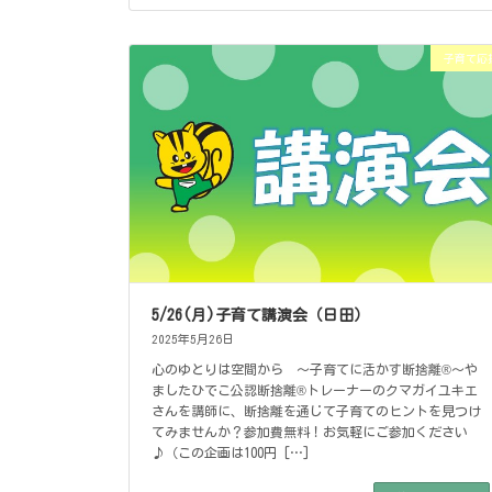
子育て応
5/26(月)子育て講演会（日田）
2025年5月26日
心のゆとりは空間から ～子育てに活かす断捨離®～や
ましたひでこ公認断捨離®トレーナーのクマガイユキエ
さんを講師に、断捨離を通じて子育てのヒントを見つけ
てみませんか？参加費無料！お気軽にご参加ください
♪（この企画は100円 […]