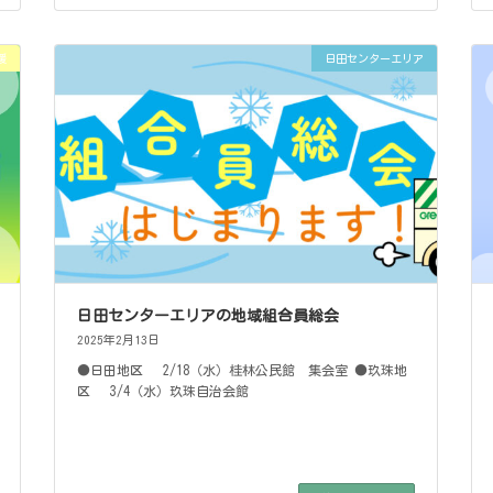
援
日田センターエリア
日田センターエリアの地域組合員総会
2025年2月13日
●日田地区 2/18（水）桂林公民館 集会室 ●玖珠地
区 3/4（水）玖珠自治会館