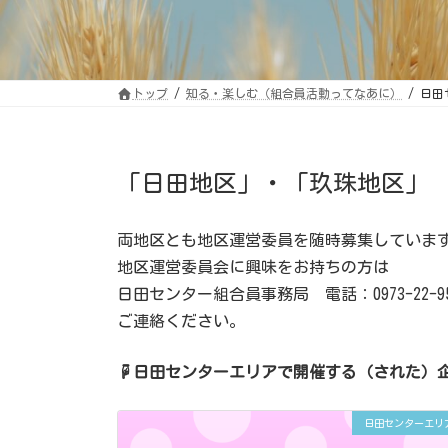
トップ
知る・楽しむ（組合員活動ってなあに）
日田
「日田
地区
」・「玖珠
地区
」
両地区とも地区運営委員を随時募集していま
地区運営委員会に興味をお持ちの方は
日田センター組合員事務局 電話：0973-22-95
ご連絡ください。
☟日田センターエリアで開催する（された）
日田センターエリ