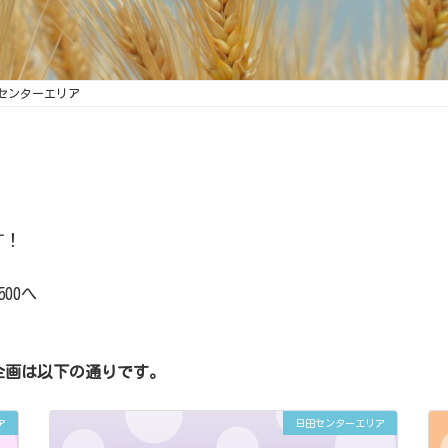
センターエリア
す！
00へ
企画は以下の通りです。
ア
日田センターエリア