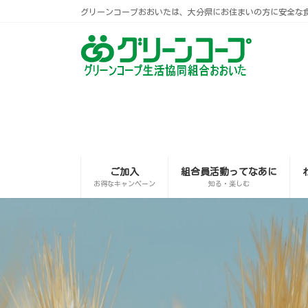
コ
ナ
グリーンコープおおいたは、大分県にお住まいの方に安全な
ン
ビ
テ
ゲ
ン
ー
ツ
シ
へ
ョ
ス
ン
キ
に
ッ
移
プ
動
ご加入
組合員活動ってなあに
お得なキャンペーン
知る・楽しむ