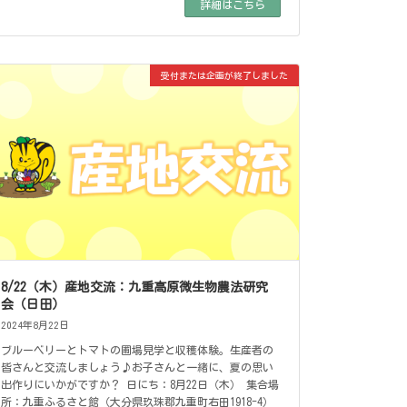
詳細はこちら
受付または企画が終了しました
8/22（木）産地交流：九重高原微生物農法研究
会（日田）
2024年8月22日
ブルーベリーとトマトの圃場見学と収穫体験。生産者の
皆さんと交流しましょう♪お子さんと一緒に、夏の思い
出作りにいかがですか？ 日にち：8月22日（木） 集合場
所：九重ふるさと館（大分県玖珠郡九重町右田1918-4）