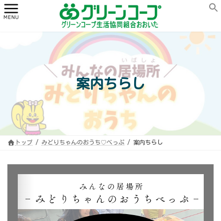
コ
ナ
ン
ビ
テ
ゲ
ン
ー
ツ
シ
へ
ョ
ス
ン
キ
に
ッ
移
プ
動
案内ちらし
トップ
みどりちゃんのおうち♡べっぷ
案内ちらし