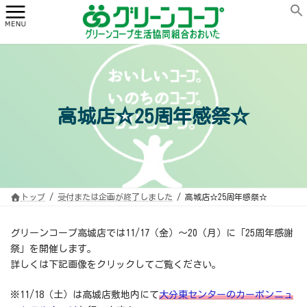
コ
ナ
ン
ビ
テ
ゲ
ン
ー
ツ
シ
へ
ョ
ス
ン
キ
に
ッ
移
プ
動
高城店☆25周年感祭☆
トップ
受付または企画が終了しました
高城店☆25周年感祭☆
グリーンコープ高城店では11/17（金）～20（月）に「25周年感謝
祭」を開催します。
詳しくは下記画像をクリックしてご覧ください。
※11/18（土）は高城店敷地内にて
大分東センターのカーボンニュ