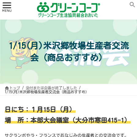
コ
ナ
ン
ビ
テ
ゲ
ン
ー
ツ
シ
へ
ョ
ス
ン
キ
に
ッ
移
プ
動
1/15(月)米沢郷牧場生産者交流
会（商品おすすめ）
トップ
受付または企画が終了しました
1/15(月)米沢郷牧場生産者交流会（商品おすすめ）
日にち：１月15日（月）
場 所：本部大会議室（大分市寒田415-1）
サクランボやラ・フランスでおなじみの生産者との交流会です。