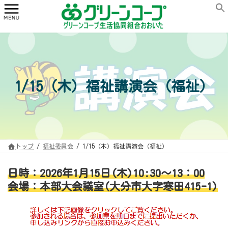
コ
ナ
ン
ビ
テ
ゲ
ン
ー
ツ
シ
へ
ョ
ス
ン
キ
に
ッ
移
プ
動
1/15（木）福祉講演会（福祉）
トップ
福祉委員会
1/15（木）福祉講演会（福祉）
日時：2026年1月15日(木)10:30～13：00
会場：本部大会議室(大分市大字寒田415-1)