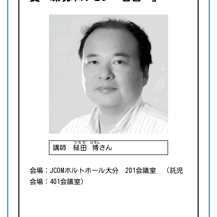
つちだ
ひろし
講師
槌田
博
さん
会場：JCOMホルトホール大分 201会議室 （託児
会場：401会議室）