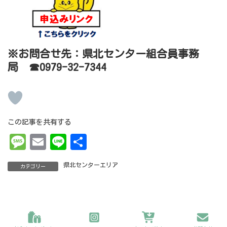
※お問合せ先：県北センター組合員事務
局 ☎0979-32-7344
この記事を共有する
Me
Em
Li
共
ss
ai
ne
有
県北センターエリア
カテゴリー
ag
l
e
Copyright 2022 ©グリーンコープおおいた All Rights Reserved.