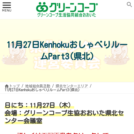
コ
ナ
ン
ビ
テ
ゲ
ン
ー
ツ
シ
へ
ョ
ス
ン
キ
に
ッ
移
プ
動
11月27日Kenhokuおしゃべりルー
ムPart3(県北)
トップ
地域組合員活動
県北センターエリア
11月27日KenhokuおしゃべりルームPart3(県北)
日にち：11月27日（木）
会場：グリーンコープ生協おおいた県北セ
ンター会議室