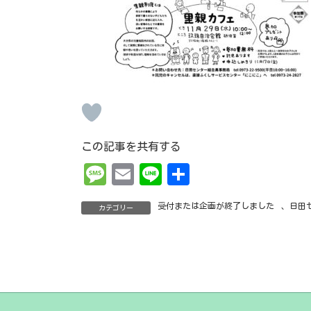
この記事を共有する
Me
Em
Li
共
ss
ai
ne
有
受付または企画が終了しました
、
日田
カテゴリー
ag
l
e