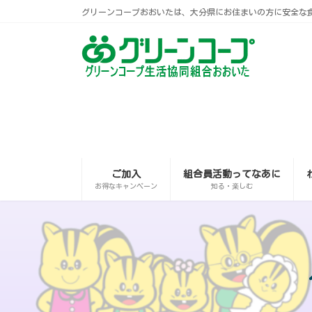
コ
ナ
グリーンコープおおいたは、大分県にお住まいの方に安全な
ン
ビ
テ
ゲ
ン
ー
ツ
シ
へ
ョ
ス
ン
キ
に
ッ
移
プ
動
ご加入
組合員活動ってなあに
お得なキャンペーン
知る・楽しむ