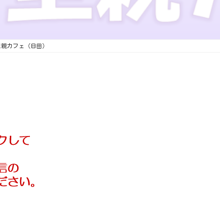
）里親カフェ（日田）