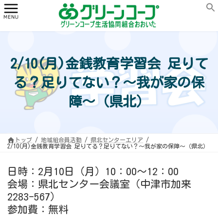
コ
ナ
ン
ビ
テ
ゲ
ン
ー
ツ
シ
へ
ョ
ス
ン
キ
に
ッ
移
2/10(月)金銭教育学習会 足りて
プ
動
る？足りてない？～我が家の保
障～（県北）
トップ
地域組合員活動
県北センターエリア
2/10(月)金銭教育学習会 足りてる？足りてない？～我が家の保障～（県北）
日時：2月10日（月）10：00～12：00
会場：県北センター会議室（中津市加来
2283-567）
参加費：無料