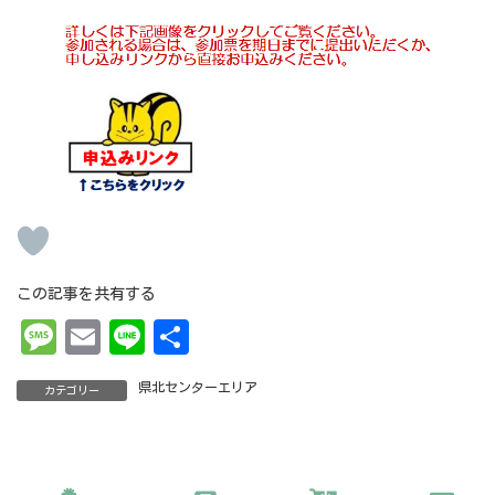
この記事を共有する
Me
Em
Li
共
ss
ai
ne
有
県北センターエリア
カテゴリー
ag
l
e