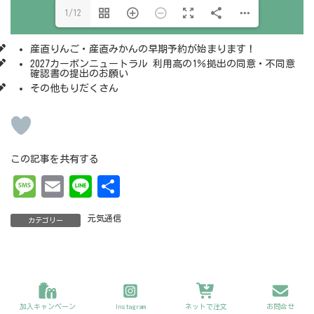
1/12
産直りんご・産直みかんの早期予約が始まります！
2027カーボンニュートラル 利用高の1％拠出の同意・不同意
確認書の提出のお願い
その他もりだくさん
この記事を共有する
Me
Em
Li
共
ss
ai
ne
有
元気通信
カテゴリー
ag
l
e
Copyright 2022 ©グリーンコープおおいた All Rights Reserved.
加入キャンペーン
Instagram
ネットで注文
お問合せ