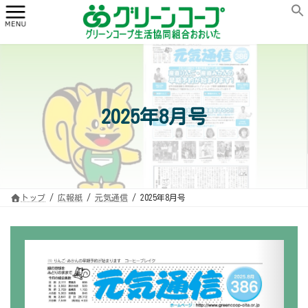
コ
ナ
ン
ビ
テ
ゲ
ン
ー
ツ
シ
へ
ョ
ス
ン
キ
に
ッ
移
プ
動
2025年8月号
トップ
広報紙
元気通信
2025年8月号