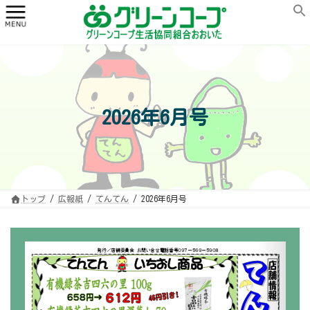
コ
ナ
ン
ビ
テ
ゲ
ン
ー
ツ
シ
へ
ョ
ス
ン
キ
に
ッ
移
プ
動
2026年6月号
トップ
広報紙
てんてん
2026年6月号