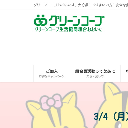
コ
ナ
グリーンコープおおいたは、大分県にお住まいの方に安全な
ン
ビ
テ
ゲ
ン
ー
ツ
シ
へ
ョ
ス
ン
キ
に
ッ
移
プ
動
ご加入
組合員活動ってなあに
お得なキャンペーン
知る・楽しむ
3/4（