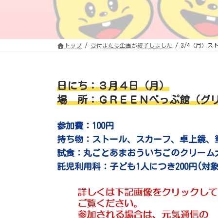
トップ
受付または企画が終了しました
3/4（月）ス
日にち：３月４日（月）
場 所：ＧＲＥＥＮべっぷ館（グ
参加費：100円
持ち物：ストール、スカーフ、卓上鏡、
試食：丸ごとあまおういちごのクリーム大
託児利用科：子ども1人につき200円(対