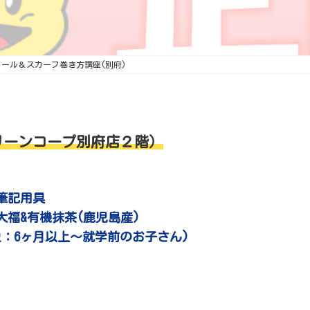
トール＆スカーフ巻き方講座(別府)
リーンコープ別府店２階）
筆記用具
福&有機抹茶(鹿児島産)
象：6ヶ月以上〜就学前のお子さん)