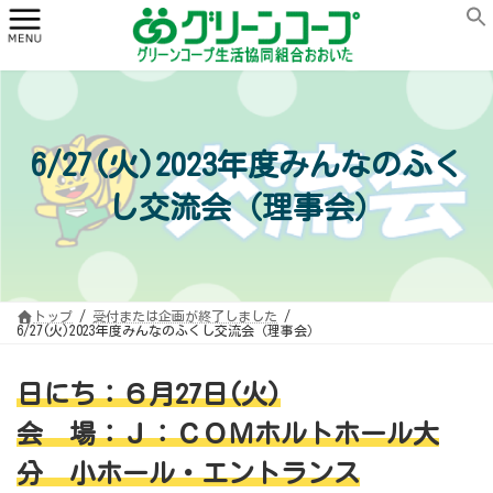
コ
ナ
ン
ビ
テ
ゲ
ン
ー
ツ
シ
へ
ョ
ス
ン
キ
に
ッ
移
プ
動
6/27(火)2023年度みんなのふく
し交流会（理事会）
トップ
受付または企画が終了しました
6/27(火)2023年度みんなのふくし交流会（理事会）
日にち：６月27日(火)
会 場：
Ｊ：ＣＯＭホルトホール大
分 小ホール・エントランス