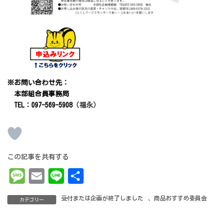
※お問い合わせ先：
本部組合員事務局
TEL：097-569-5908
（福永）
この記事を共有する
Me
Em
Li
共
ss
ai
ne
有
受付または企画が終了しました
、
商品おすすめ委員会
カテゴリー
ag
l