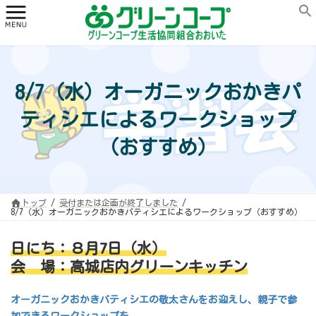
コ
ナ
ン
ビ
テ
ゲ
ン
ー
ツ
シ
へ
ョ
ス
ン
キ
に
ッ
移
8/7（水）オーガニックおかきパ
プ
動
ティシエによるワークショップ
（おすすめ）
トップ
受付または企画が終了しました
8/7（水）オーガニックおかきパティシエによるワークショップ（おすすめ）
日にち：８月7日（水）
会 場：高城店内グリーンキッチン
オーガニックおかきバティシエの敬太さんをお迎えし、親子で参
加できるワークショップを