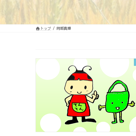
トップ
阿部真輝