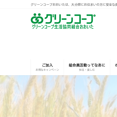
コ
ナ
グリーンコープおおいたは、大分県にお住まいの方に安全な
ン
ビ
テ
ゲ
ン
ー
ツ
シ
へ
ョ
ス
ン
キ
に
ッ
移
プ
動
ご加入
組合員活動ってなあに
お得なキャンペーン
知る・楽しむ