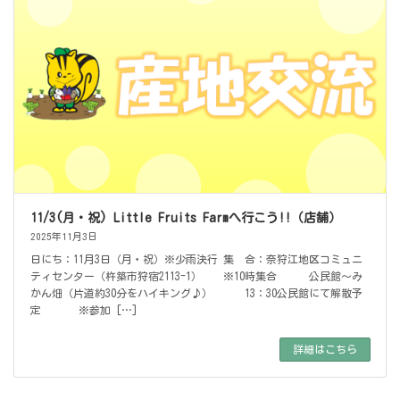
11/3(月・祝) Little Fruits Farmへ行こう!!（店舗）
2025年11月3日
日にち：11月3日（月・祝）※少雨決行 集 合：奈狩江地区コミュニ
ティセンター（杵築市狩宿2113-1） ※10時集合 公民館～み
かん畑（片道約30分をハイキング♪） 13：30公民館にて解散予
定 ※参加 […]
詳細はこちら