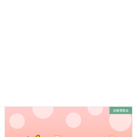
5/23(土)西の台店20周年祭(店舗)
2026年5月23日
お楽しみ抽選会や、お菓子つり、お買い得商品いっぱいです！ぜひお
越しください♪ 日時：５月23日（土）10：00～14：00場所：グリーン
コープ 西の台店
詳細はこちら
店舗委員会