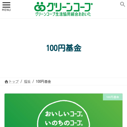
コ
ナ
ン
ビ
テ
ゲ
ン
ー
ツ
シ
へ
ョ
ス
ン
キ
に
ッ
移
プ
動
100円基金
トップ
福祉
100円基金
100円基金