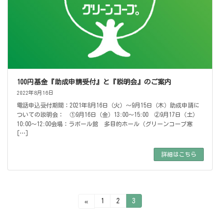
100円基金『助成申請受付』と『説明会』のご案内
2022年8月16日
電話申込受付期間：2021年8月16日（火）～9月15日（木）助成申請に
ついての説明会： ①9月16日（金）13:00～15:00 ②9月17日（土）
10:00～12:00会場：ラポール館 多目的ホール（グリーンコープ寒
[…]
詳細はこちら
投
固
固
固
1
2
3
«
定
定
定
ペ
ペ
ペ
稿