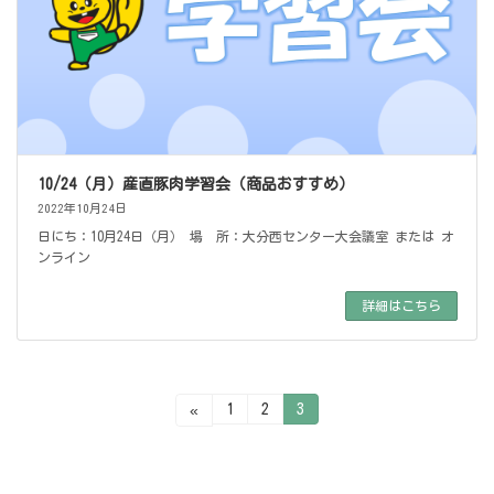
10/24（月）産直豚肉学習会（商品おすすめ）
2022年10月24日
日にち：10月24日（月） 場 所：大分西センター大会議室 または オ
ンライン
詳細はこちら
投
固
固
固
1
2
3
«
定
定
定
ペ
ペ
ペ
稿
ー
ー
ー
ジ
ジ
ジ
の