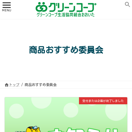
コ
ナ
ン
ビ
テ
ゲ
ン
ー
ツ
シ
へ
ョ
ス
ン
キ
に
ッ
移
プ
動
商品おすすめ委員会
トップ
商品おすすめ委員会
受付または企画が終了しました