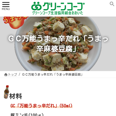
コ
ナ
ン
ビ
テ
ゲ
ン
ー
ツ
シ
へ
ョ
ス
ン
キ
に
ッ
移
プ
動
ＧＣ万能うまっ辛だれ「うまっ
辛麻婆豆腐」
トップ
ＧＣ万能うまっ辛だれ「うまっ辛麻婆豆腐」
材料
GC「万能うまっ辛だれ」(50ml)
豚ミンチ(100ｇ)