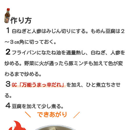
作り方
１
白ねぎと人参はみじん切りにする。もめん豆腐は２
～３㎝角に切っておく。
２
フライパンになたね油を適量熱し、白ねぎ、人参を
炒める。野菜に火が通ったら豚ミンチも加えて色が変
わるまで炒める。
３
GC「万能うまっ辛だれ」
を加え、ひと煮立ちさせ
る。
４
豆腐を加えて少し煮る。
＼
できあがり
╱